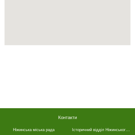
Контакти
Історичний відділ Ніжинського краєзнавчого музею імені Івана Спаського
Ніжинська міська рада