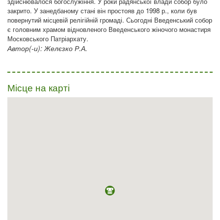
здійснювалося богослужіння. У роки радянської влади собор було
закрито. У занедбаному стані він простояв до 1998 р., коли був
повернутий місцевій релігійній громаді. Сьогодні Введенський собор
є головним храмом відновленого Введенського жіночого монастиря
Московського Патріархату.
Автор(-и): Желєзко Р.А.
Місце на карті