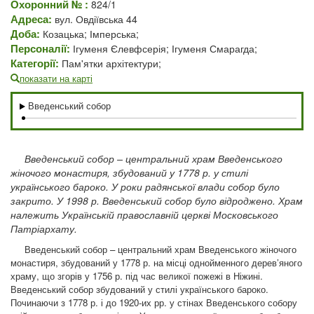
Охоронний № :
824/1
Адреса:
вул. Овдіївська 44
Доба:
Козацька; Імперська;
Персоналії:
Ігуменя Єлевфсерія; Ігуменя Смарагда;
Категорії:
Пам'ятки архітектури;
показати на карті
Введенський собор
Введенський собор – центральний храм Введенського
жіночого монастиря, збудований у 1778 р. у стилі
українського бароко. У роки радянської влади собор було
закрито. У 1998 р. Введенський собор було відроджено. Храм
належить Українській православній церкві Московського
Патріархату.
Введенський собор – центральний храм Введенського жіночого
монастиря, збудований у 1778 р. на місці однойменного дерев’яного
храму, що згорів у 1756 р. під час великої пожежі в Ніжині.
Введенський собор збудований у стилі українського бароко.
Починаючи з 1778 р. і до 1920-их рр. у стінах Введенського собору