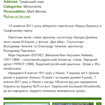
Address:
Графський парк
Categories:
Monuments;
Personalities:
Mark Bernes;
show on the map
13 жовтня 2011 року відкрито пам’ятник Марку Бернесу в
Графському парку.
Пам’ятник являє собою бронзову скульптуру Аркадія Дзюбіна,
якого зіграв М.Бернес у фільмі «Два бійці». Скульптори -
Володимир Чепелик та Олександр Чепелик, архітектор -
Володимир Павленко).
Марк Наумович БЕРНЕС (Менахем-Ман Неухович Нейман)
(1911-1969) – популярний радянський кіноактор, співак. Народний
артист РРФСР (1965). Видатний російський шансоньє. Зіграв у 35-х
кінофільмах.
Народився 8 жовтня 1911 року у Ніжині. У нашому місті прожив
разом із родиною близько 10 років ( за іншими даними 5 років). 7
жовтня 2011 року в Ніжині з нагоди 100-річчя від дня народження
Бернеса на будинку №70 по вул. Овдіївській (колишній Мільйонній),
де він народився, відкрито оновлену меморіальну дошку.