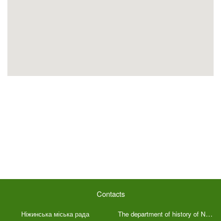
Contacts
The department of history of Nizhyn Ivan Spassky Museum of Local History
Ніжинська міська рада