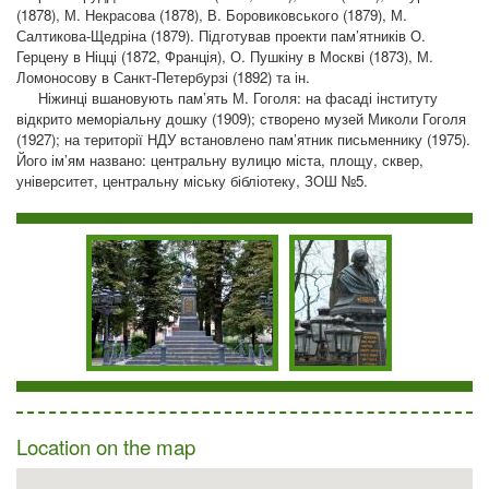
(1878), М. Некрасова (1878), В. Боровиковського (1879), М.
Салтикова-Щедріна (1879). Підготував проекти пам’ятників О.
Герцену в Ніцці (1872, Франція), О. Пушкіну в Москві (1873), М.
Ломоносову в Санкт-Петербурзі (1892) та ін.
Ніжинці вшановують пам’ять М. Гоголя: на фасаді інституту
відкрито меморіальну дошку (1909); створено музей Миколи Гоголя
(1927); на території НДУ встановлено пам’ятник письменнику (1975).
Його ім’ям названо: центральну вулицю міста, площу, сквер,
університет, центральну міську бібліотеку, ЗОШ №5.
Location on the map