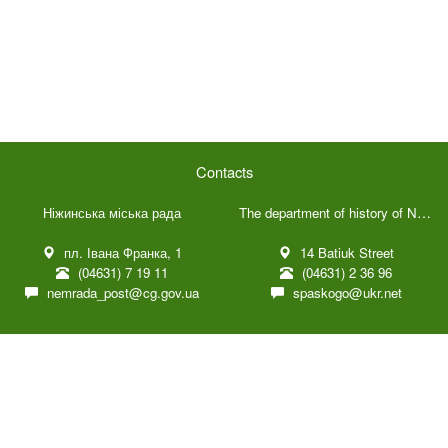
Contacts
The department of history of Nizhyn Ivan Spassky Museum of Local History
Ніжинська міська рада
пл. Івана Франка, 1
14 Batiuk Street
(04631) 7 19 11
(04631) 2 36 96
nemrada_post@cg.gov.ua
spaskogo@ukr.net