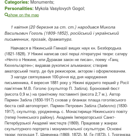
Categories:
Monuments;
Personalities:
Mykola Vasylovych Gogol;
show on the map
1 квітня (20 березня за ст. ст.) народився Микола
Васильович Гоголь (1809-1852), російський і український
письменник, прозаїк, драматург.
Навчався в Ніжинській Гімназії вищих наук кн. Безбородька
(1821-1828). У Ніжині написав свої перші літературні твори: сатиру
«Нечто о Нежине, или Дуракам закон не писан», поему «Ганц
Кюхельгартен»; видавав рукописні альманахи; створив
аматорський театр, де був режисером, актором і оформлювачем.
З нагоди святкування 100-річчя від дня народження
письменника, 4 вересня 1881 року у Ніжині відкрито перший у Росії
пам’ятник М.В. Гоголю (скульптор П. Забіла). Бронзовий бюст
(висота 0,9 м.) на гранітному постаменті (висота 2,7 м.). Автор
Пармен Забіла (1830-1917) сховав у бланках плаща гоголівського
бюста свій автопортрет. Пармен Петрович Забіла (Забелло) (1830-
1917), скульптор, уродженець с. Монастирище Ніжинського повіту
(тепер Ічнянського району). Академік Імператорської Санкт-
Петербурзької Академії мистецтв (1869). Працював у жанрах
скульптурного портрета і монументальної скульптури. Основні
твори: погруддя Т. Шевченка (1869, 1872), М. Ге (1873), І. Тургенєва