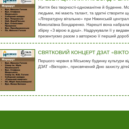
Життя без творчості-одноманітне й буденне. М
людьми, які мають талант, та здатні створити що
«Літературну вітальню» при Ніжинській централь
Миколаївна Бондаренко. Нарешті вона набрала
збірку «З вірою в душі». Надрукували її у видав
презентуємо разом з авторкою її перший доробо
СВЯТКОВИЙ КОНЦЕРТ ДЗАТ «ВІКТО
Першого червня в Міському будинку культури ві
ДЗАТ «Вікторія», присвячений Дню захисту діте