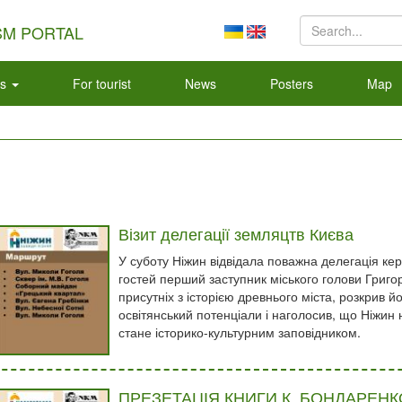
SM PORTAL
ns
For tourist
News
Posters
Map
Візит делегації земляцтв Києва
У суботу Ніжин відвідала поважна делегація кер
гостей перший заступник міського голови Григор
присутніх з історією древнього міста, розкрив й
освітянський потенціали і наголосив, що Ніжин
стане історико-культурним заповідником.
ПРЕЗЕТАЦІЯ КНИГИ К. БОНДАРЕНК