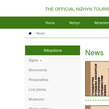
THE OFFICIAL NIZHYN TOURI
Home
Nizhyn
Attractio
News
News
Attractions
Sights
Monuments
Personalities
Lost places
Museums
Worth visiting