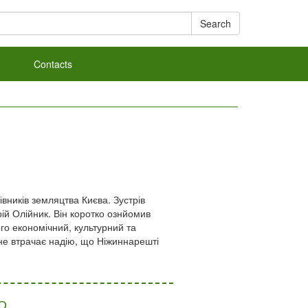
Search
Contacts
івників земляцтва Києва. Зустрів
ій Олійник. Він коротко ознйомив
ого економічний, культурний та
 не втрачає надію, що Ніжиннарешті
О