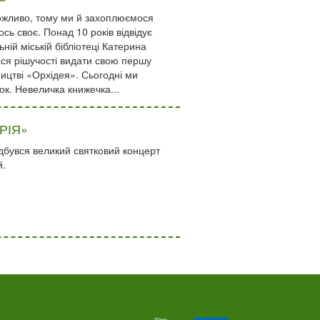
ожливо, тому ми й захоплюємося
сь своє. Понад 10 років відвідує
ній міській бібліотеці Катерина
ся рішучості видати свою першу
ництві «Орхідея». Сьогодні ми
к. Невеличка книжечка...
РІЯ»
дбувся великий святковий концерт
й.