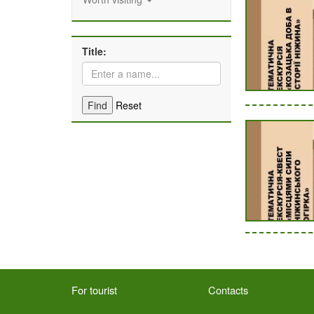
Title:
Find
Reset
For tourist
Contacts